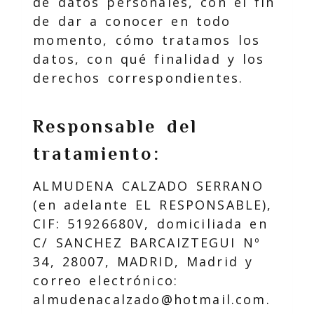
de datos personales, con el fin
de dar a conocer en todo
momento, cómo tratamos los
datos, con qué finalidad y los
derechos correspondientes.
Responsable del
tratamiento:
ALMUDENA CALZADO SERRANO
(en adelante EL RESPONSABLE),
CIF
:
51926680V
, domiciliada en
C/ SANCHEZ BARCAIZTEGUI Nº
34
,
28007
,
MADRID
,
Madrid
y
correo electrónico:
almudenacalzado@hotmail.com
.